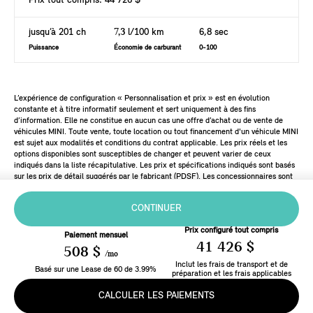
Prix tout compris: 44 726 $
jusqu’à 201 ch
7,3
l/100 km
6,8 sec
Puissance
Économie de carburant
0-100
L’expérience de configuration « Personnalisation et prix » est en évolution
constante et à titre informatif seulement et sert uniquement à des fins
d’information. Elle ne constitue en aucun cas une offre d’achat ou de vente de
véhicules MINI. Toute vente, toute location ou tout financement d'un véhicule MINI
est sujet aux modalités et conditions du contrat applicable. Les prix réels et les
options disponibles sont susceptibles de changer et peuvent varier de ceux
indiqués dans la liste récapitulative. Les prix et spécifications indiqués sont basés
sur les prix de détail suggérés par le fabricant (PDSF). Les concessionnaires sont
libres de fixer leurs propres prix.
CONTINUER
Prix configuré tout compris
Paiement mensuel
41 426 $
508 $
/mo
Inclut les frais de transport et de
Basé sur une
Lease
de
60
de
3.99
%
préparation et les frais applicables
CALCULER LES PAIEMENTS