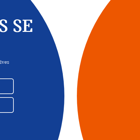
S SE
ives