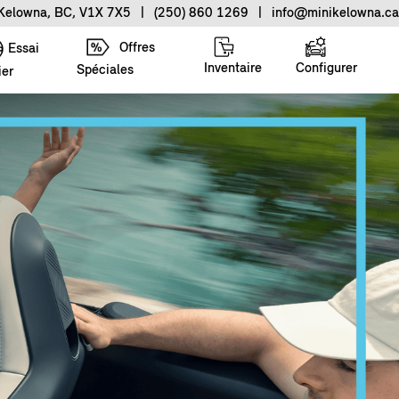
 Kelowna, BC, V1X 7X5
|
(250) 860 1269
|
info@minikelowna.ca
Offres
Essai
Inventaire
Configurer
Spéciales
ier
.